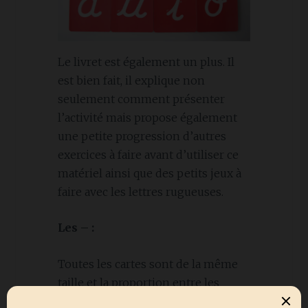
Le livret est également un plus. Il
est bien fait, il explique non
seulement comment présenter
l’activité mais propose également
une petite progression d’autres
exercices à faire avant d’utiliser ce
matériel ainsi que des petits jeux à
faire avec les lettres rugueuses.
Les – :
Toutes les cartes sont de la même
taille et la proportion entre les
différentes lettres n’est pas