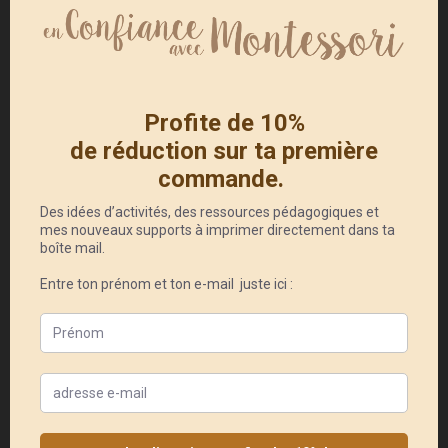
respectée. Par exemple, le « f » est à
peine plus grand que le « l ». Du
coup les petites lettres comme le
« a » ou le « c » ont l’air très
grosses. Je vous met en
comparaison les lettres rugueuses
aux « normes Montessori ».
De plus, certaines lettres sont un
peu penchées.