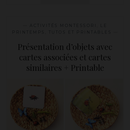
DE
VIE
DE
LA
—
ACTIVITÉS MONTESSORI
,
LE
GRENOUILLE
PRINTEMPS
,
TUTOS ET PRINTABLES
—
–
ACTIVITÉ
Présentation d’objets avec
AVEC
LES
cartes associées et cartes
ENFANTS
similaires + Printable