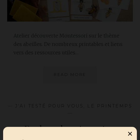
Atelier découverte Montessori sur le thème
des abeilles. De nombreux printables et liens
vers des ressources utiles…
ATELIER
READ MORE
DÉCOUVERTE
MONTESSORI
THÈME
:
—
J’AI TESTÉ POUR VOUS
,
LE PRINTEMPS
ABEILLE
—
Explorer la nature et se
remémorer nos découvertes