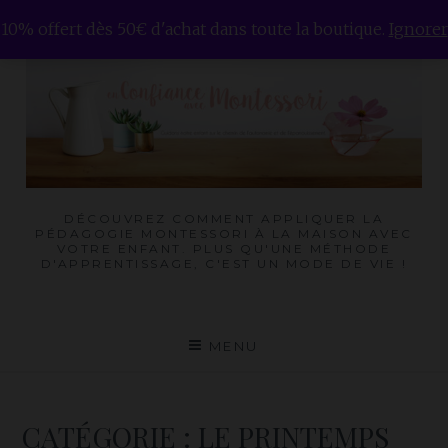
Skip
10% offert dès 50€ d'achat dans toute la boutique.
Ignorer
to
content
DÉCOUVREZ COMMENT APPLIQUER LA
PÉDAGOGIE MONTESSORI À LA MAISON AVEC
VOTRE ENFANT. PLUS QU'UNE MÉTHODE
D'APPRENTISSAGE, C'EST UN MODE DE VIE !
MENU
CATÉGORIE :
LE PRINTEMPS