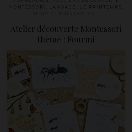
POPULAIRES
,
ATELIERS DÉCOUVERTE
EN
MONTESSORI
,
LANGAGE
,
LE PRINTEMPS
,
BOIS
TUTOS ET PRINTABLES
—
Atelier découverte Montessori
thème : Fourmi