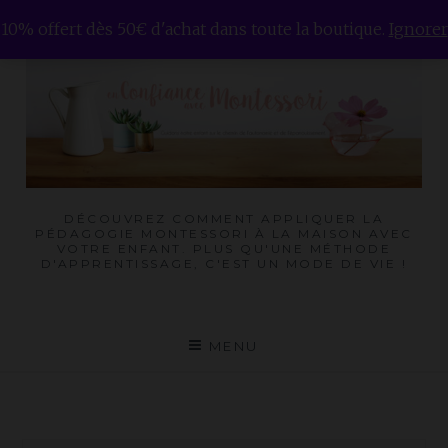
Skip
10% offert dès 50€ d'achat dans toute la boutique.
Ignorer
to
content
DÉCOUVREZ COMMENT APPLIQUER LA
PÉDAGOGIE MONTESSORI À LA MAISON AVEC
VOTRE ENFANT. PLUS QU'UNE MÉTHODE
D'APPRENTISSAGE, C'EST UN MODE DE VIE !
MENU