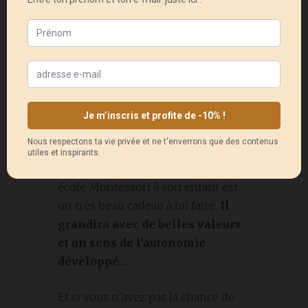
Pour conclure, vous aurez bien
compris mon point de vue, il ne
sert à rien d’avoir peur de la
transition entre Montessori et
l’éducation nationale. Il serait
vraiment dommage de priver votre
enfant d’une si bonne base à cause
de vos craintes. Avoir la chance
d’offrir une scolarisation dans une
école Montessori à son enfant est
un très beau cadeau à lui faire.
Il
grandira avec de belles valeurs
et un sens de l’autonomie
développé…
Et si vous n’avez pas la chance de