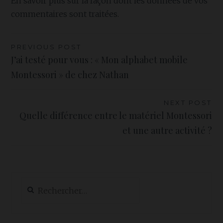
En savoir plus sur la façon dont les données de vos
commentaires sont traitées
.
Navigation
PREVIOUS POST
J’ai testé pour vous : « Mon alphabet mobile
de
Montessori » de chez Nathan
l’article
NEXT POST
Quelle différence entre le matériel Montessori
et une autre activité ?
Rechercher :