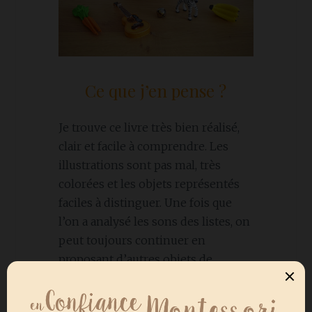
Ce que j’en pense ?
Je trouve ce livre très bien réalisé,
clair et facile à comprendre. Les
illustrations sont pas mal, très
colorées et les objets représentés
faciles à distinguer. Une fois que
l’on a analysé les sons des listes, on
peut toujours continuer en
proposant d’autres objets de
l’image qui n’ont pas encore été
abordés. Vu que c’est un exercice