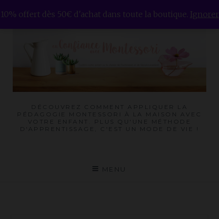
Skip
10% offert dès 50€ d'achat dans toute la boutique.
Ignorer
to
content
DÉCOUVREZ COMMENT APPLIQUER LA
PÉDAGOGIE MONTESSORI À LA MAISON AVEC
VOTRE ENFANT. PLUS QU'UNE MÉTHODE
D'APPRENTISSAGE, C'EST UN MODE DE VIE !
MENU