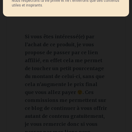
Si vous êtes intéressé(e) par
l’achat de ce produit, je vous
propose de passer par ce lien
affilié, en effet cela me permet
de toucher un petit pourcentage
du montant de celui-ci, sans que
cela n’augmente le prix final
que vous allez payer
. Ces
commissions me permettent sur
ce blog de continuer à vous offrir
autant de contenu gratuitement,
je vous remercie donc si vous