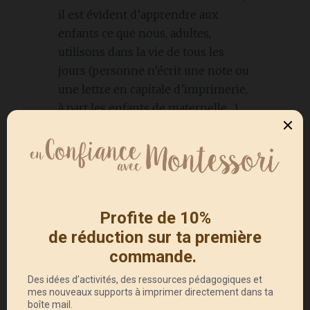
il est évident d’apprendre aux
enfants ce que nous, adultes,
utilisons dans la vie de tous les
jours (personne n’écrit une note ou
une lettre en capitale d’imprimerie,
à part les enfants de maternelle…).
Lorsque l’enfant commence à faire
des dessins plus précis avec les
formes à dessin, nous lui
présentons les lettres rugueuses. Il
s’agit de petites planchettes sur
lesquelles sont collées les lettres
cursives découpées dans du papier
de verre.