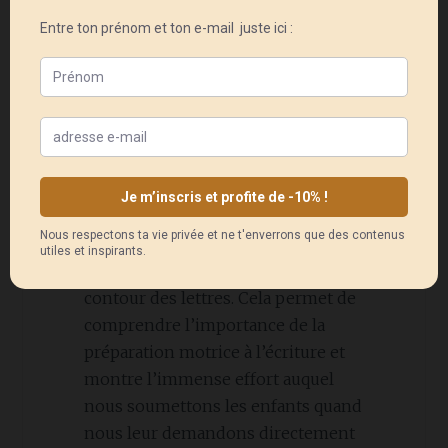
L’enfant trace la lettre du bout des
doigts comme s’il les écrivait et
apprend en même temps le son qui
lui est associé.
Si l’enfant a beaucoup pratiqué les
exercices préliminaires de vie
pratique et sensorielle, alors ses
gestes seront sûrs et précis. Si ce
n’est pas le cas, alors l’enfant aura
du mal à tracer correctement le
contour des lettres. Cela permet de
comprendre l’importance de la
préparation motrice à l’écriture et
montre l’immense effort auquel
nous soumettons les enfants quand
nous leur demandons directement