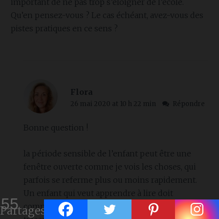
important de ne pas trop s’éloigner de l’école.
Qu’en pensez-vous ? Le cas échéant, avez-vous des
pistes pratiques en ce sens ?
Flora
26 mai 2020 at 10 h 22 min
Répondre
Bonne question !
la période sensible de l’enfant peut être une
fenêtre ouverte comme je vois les choses, qui
parfois se referme plus ou moins rapidement.
Un enfant qui veut apprendre à lire doit
55
commencer par apprendre tous les sons puis
Partages