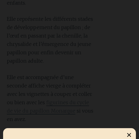
enfants.
Elle représente les différents stades
de développement du papillon ; de
l’œuf en passant par la chenille, la
chrysalide et l’émergence du jeune
papillon pour enfin devenir un
papillon adulte.
Elle est accompagnée d’une
seconde affiche vierge à compléter
avec les vignettes à couper et coller
ou bien avec les
figurines du cycle
de vie du papillon Monarque
si vous
en avez.
Les fichiers sont au format A4. Il