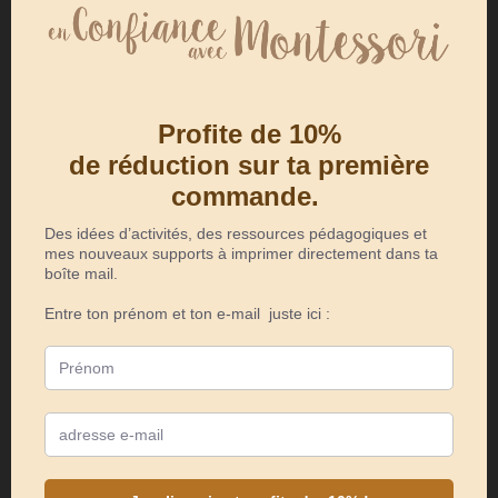
s’agit de fichiers numériques PDF à
télécharger puis à imprimer et non
d’un produit physique. Le
téléchargement de vos fichiers sera
disponible dès le paiement effectué.
Les illustrations ont été réalisées
par Flora Toutin. Veuillez noter que
les fichiers sont pour un usage
personnel ou pour une classe
uniquement. Ils ne peuvent en
aucun cas être partagés, diffusés ni
revendus.
Astuces : Pour découper de beaux
coins arrondis lorsqu’il y en a dans
mes fichiers, j’utilise
ceci
. Et enfin