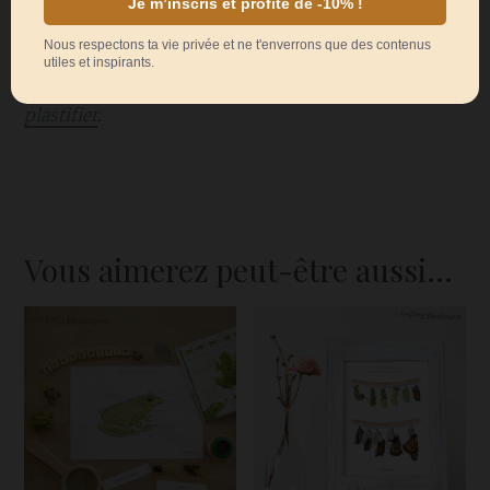
pour certains fichiers, je vous
recommande de les imprimer sur du
papier épais comme
ceci
ou de les
plastifier
.
Vous aimerez peut-être aussi…