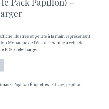
 le Pack Papillon) –
harger
ffiche illustrée et peinte à la main représentant
on Monarque de l’état de chenille à celui de
e PDF à télécharger.
nimaux
,
Papillon
Étiquettes :
affiche
,
papillon