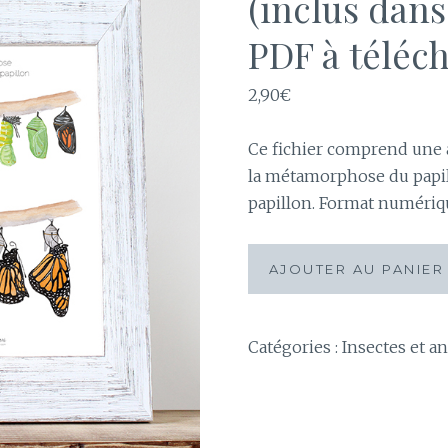
(inclus dans
PDF à téléc
2,90
€
Ce fichier comprend une a
la métamorphose du papill
papillon. Format numériqu
quantité
AJOUTER AU PANIER
de
Affiche
Métamorphose
Catégories :
Insectes et a
de
la
chenille
au