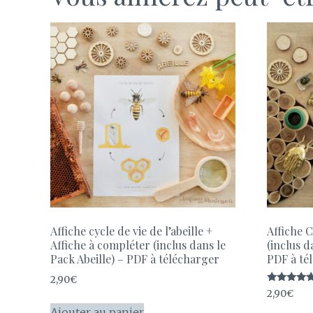
Affiche cycle de vie de l’abeille +
Affiche 
Affiche à compléter (inclus dans le
(inclus d
Pack Abeille) – PDF à télécharger
PDF à té
2,90
€
Note
2,90
€
5.00
sur 5
Ajouter au panier