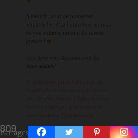
À bientôt, pour de nouvelles
activités ! Et d’ici là, profitez un max
de vos enfants, un jour ils seront
grands !
[Les liens vers Amazon sont des
liens affiliés]
Et pour voir plus d’articles, de
matériels Montessori, de livres
etc., je vous invite à faire un tour
sur ma boutique partenaire et
ainsi trouver l’inspiration.
809
Partages
Pour plus d’idées, visitez