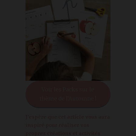
Voir les Packs sur le
thème de l’Automne !
J’espère que cet article vous aura
inspiré pour réaliser vos
propres créations et activités