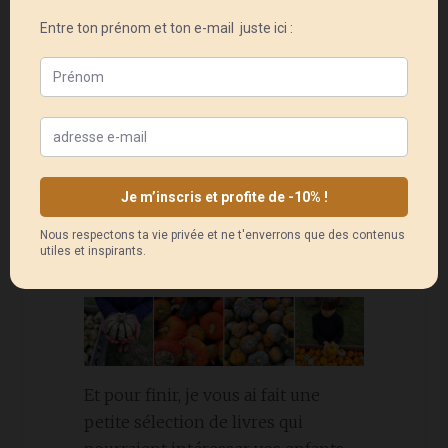
cueillette des légumes comme à la
ferme de Viltain
pour les Parisiens
ou à l
a Potironnerie de Braine
-
l’Alleud pour les Belges. Il y en a
surement dans votre région !
C’est encore un super moment à
passer en famille et l’occasion pour
les enfants de découvrir et poser
des questions. Nous, on adore !
Et pour finir, je vous ai fait une
petite sélection de livres qui