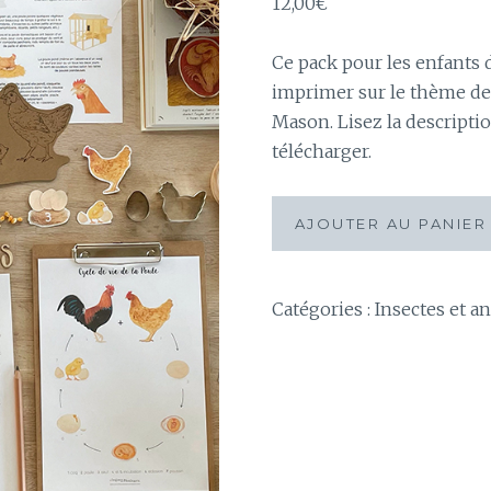
12,00
€
Ce pack pour les enfants 
imprimer sur le thème de
Mason. Lisez la descripti
télécharger.
quantité
AJOUTER AU PANIER
de
Pack
complet
Catégories :
Insectes et a
sur
le
thème
de
la
Poule