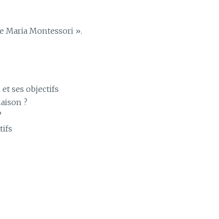
e Maria Montessori ».
et ses objectifs
maison ?
?
tifs