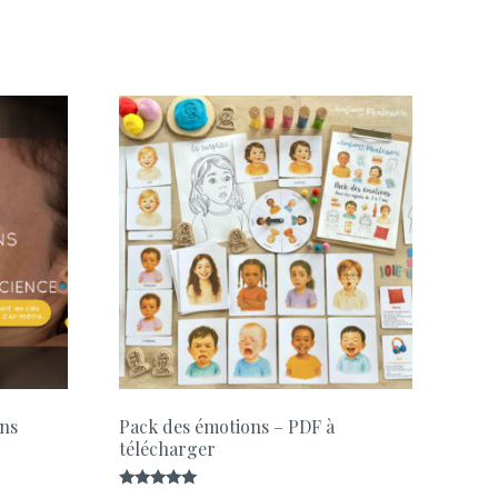
ans
Pack des émotions – PDF à
télécharger