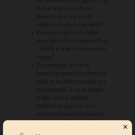
ou dans une petite pipette ? Si
non je te propose de le
prendre avec une petite
cuillerée de glace à la vanille !
Comment vas-tu t’habiller
pour aller à l’école aujourd’hui
? Plutôt le jean ou le pantalon
rouge ?
J’ai remarqué que tu as
beaucoup grandi ces derniers
mois et tes cheveux aussi ont
bien poussés. Il serait temps
d’aller chez le coiffeur,
préfères-tu que l’on te les
coupe au dessus des épaules
ou un peu en dessous ?
Préfères-tu prendre une