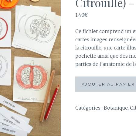
Citrouille) 
1,40
€
Ce fichier comprend un e
cartes images renseignées
la citrouille, une carte il
pochette ainsi que des mo
parties de l’anatomie de l
quantité
AJOUTER AU PANIER
de
Images
classifiées
Catégories :
Botanique
,
Ci
:
parties
de