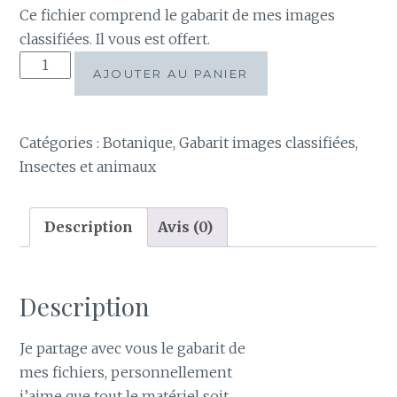
Ce fichier comprend le gabarit de mes images
classifiées. Il vous est offert.
quantité
AJOUTER AU PANIER
de
Gabarit
images
Catégories :
Botanique
,
Gabarit images classifiées
,
classifiées
Insectes et animaux
offert
Description
Avis (0)
Description
Je partage avec vous le gabarit de
mes fichiers, personnellement
j’aime que tout le matériel soit