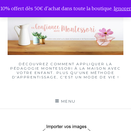
Skip
10% offert dès 50€ d'achat dans toute la boutique.
Ignorer
to
content
DÉCOUVREZ COMMENT APPLIQUER LA
PÉDAGOGIE MONTESSORI À LA MAISON AVEC
VOTRE ENFANT. PLUS QU'UNE MÉTHODE
D'APPRENTISSAGE, C'EST UN MODE DE VIE !
MENU