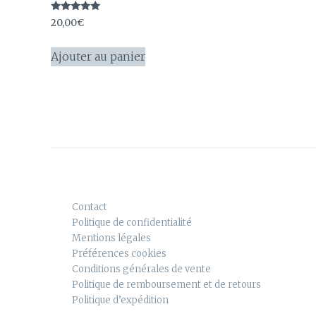
Note
20,00
€
5.00
sur 5
Ajouter au panier
Contact
Politique de confidentialité
Mentions légales
Préférences cookies
Conditions générales de vente
Politique de remboursement et de retours
Politique d’expédition