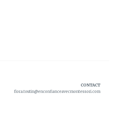
CONTACT
flora.toutin@enconfianceavecmontessori.com