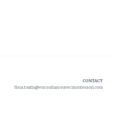
CONTACT
flora.toutin@enconfianceavecmontessori.com